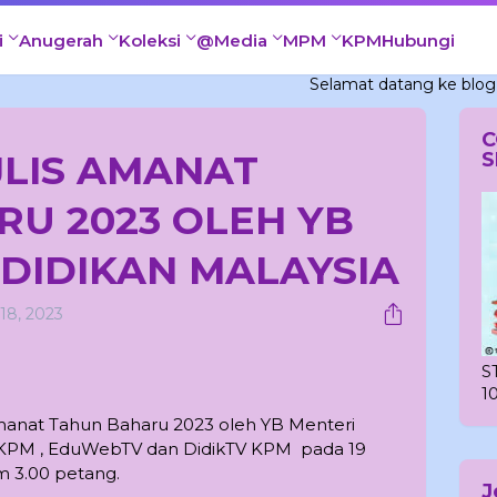
i
Anugerah
Koleksi
@Media
MPM
KPM
Hubungi
Selamat datang ke blog Cg Hiday
C
AJLIS AMANAT
S
U 2023 OLEH YB
DIDIKAN MALAYSIA
 18, 2023
S
1
Amanat Tahun Baharu 2023 oleh YB Menteri
k KPM , EduWebTV dan DidikTV KPM pada 19
m 3.00 petang.
J