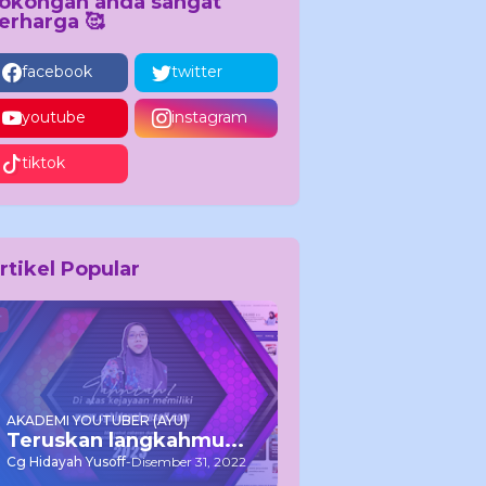
okongan anda sangat
erharga 🥰
facebook
twitter
youtube
instagram
tiktok
rtikel Popular
AKADEMI YOUTUBER (AYU)
Teruskan langkahmu...
Cg Hidayah Yusoff
-
Disember 31, 2022