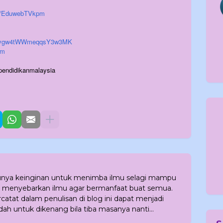
/c/EduwebTVkpm
6t1xvgw4tWWmeqqsY3w3MK
pm
pendidikanmalaysia
punya keinginan untuk menimba ilmu selagi mampu
 menyebarkan ilmu agar bermanfaat buat semua.
atat dalam penulisan di blog ini dapat menjadi
dah untuk dikenang bila tiba masanya nanti...