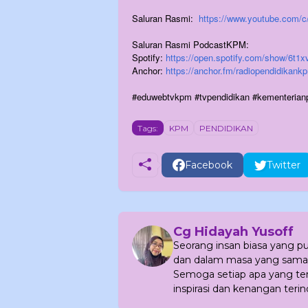
Saluran Rasmi:
https://www.youtube.com
Saluran Rasmi PodcastKPM:
Spotify:
https://open.spotify.com/show/
Anchor:
https://anchor.fm/radiopendidikank
#eduwebtvkpm #tvpendidikan #kementerian
Tags:
KPM
PENDIDIKAN
Facebook
Twitter
Cg Hidayah Yusoff
Seorang insan biasa yang 
dan dalam masa yang sama
Semoga setiap apa yang terc
inspirasi dan kenangan terin