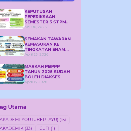
KEPUTUSAN
PEPERIKSAAN
SEMESTER 3 STPM
2025
Mei 06, 2026
SEMAKAN TAWARAN
KEMASUKAN KE
TINGKATAN ENAM
SEMESTER 1 TAHUN
April 23, 2026
2026
MARKAH PBPPP
TAHUN 2025 SUDAH
BOLEH DIAKSES
April 15, 2026
ag Utama
AKADEMI YOUTUBER (AYU)
(15)
AKADEMIK
(33)
CUTI
(1)