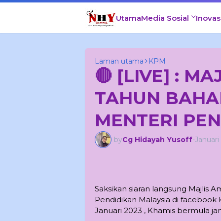
Utama
Media Sosial
Inovas
Laman utama
KPM
🔴 [LIVE] : M
TAHUN BAHAR
MENTERI PEN
by
Cg Hidayah Yusoff
-
Januari
Saksikan siaran langsung Majlis 
Pendidikan Malaysia di faceboo
Januari 2023 , Khamis bermula ja