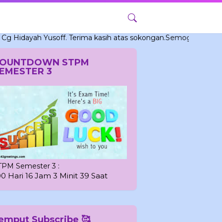
ah Yusoff. Terima kasih atas sokongan.Semoga bermanfaat buat
OUNTDOWN STPM
EMESTER 3
TPM Semester 3 :
00 Hari 16 Jam 3 Minit 38 Saat
emput Subscribe 🥰