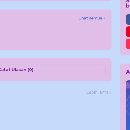
S
b
Lihat semua
Catat Ulasan (0)
A
Lebih lama