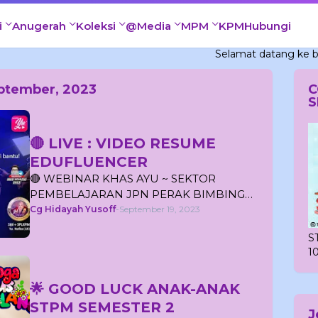
i
Anugerah
Koleksi
@Media
MPM
KPM
Hubungi
Selamat datang ke blog Cg Hi
eptember, 2023
C
S
🔴 LIVE : VIDEO RESUME
EDUFLUENCER
🔴 WEBINAR KHAS AYU ~ SEKTOR
PEMBELAJARAN JPN PERAK BIMBING…
Cg Hidayah Yusoff
-
September 19, 2023
S
1
🌟 GOOD LUCK ANAK-ANAK
STPM SEMESTER 2
J