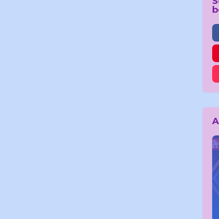
S
b
A