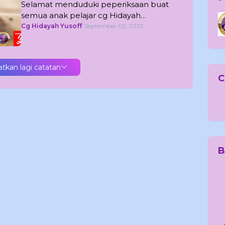
Selamat menduduki peperiksaan buat
semua anak pelajar cg Hidayah…
Cg Hidayah Yusoff
-
September 05, 2023
tkan lagi catatan
C
B