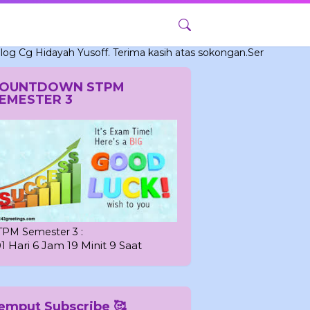
dayah Yusoff. Terima kasih atas sokongan.Semoga bermanfaat b
OUNTDOWN STPM
EMESTER 3
TPM Semester 3 :
01 Hari 6 Jam 19 Minit 8 Saat
emput Subscribe 🥰