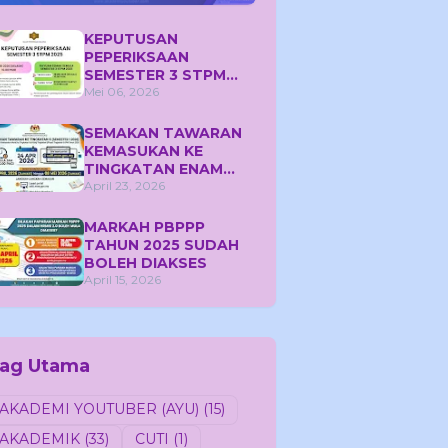
KEPUTUSAN
PEPERIKSAAN
SEMESTER 3 STPM
2025
Mei 06, 2026
SEMAKAN TAWARAN
KEMASUKAN KE
TINGKATAN ENAM
SEMESTER 1 TAHUN
April 23, 2026
2026
MARKAH PBPPP
TAHUN 2025 SUDAH
BOLEH DIAKSES
April 15, 2026
ag Utama
AKADEMI YOUTUBER (AYU)
(15)
AKADEMIK
(33)
CUTI
(1)