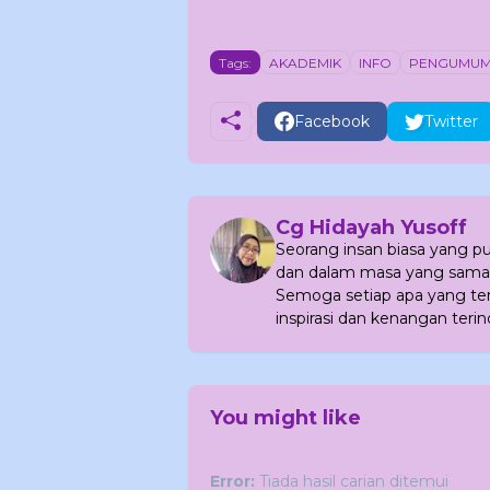
Tags:
AKADEMIK
INFO
PENGUMU
Facebook
Twitter
Cg Hidayah Yusoff
Seorang insan biasa yang 
dan dalam masa yang sama
Semoga setiap apa yang terc
inspirasi dan kenangan terin
You might like
Error:
Tiada hasil carian ditemui