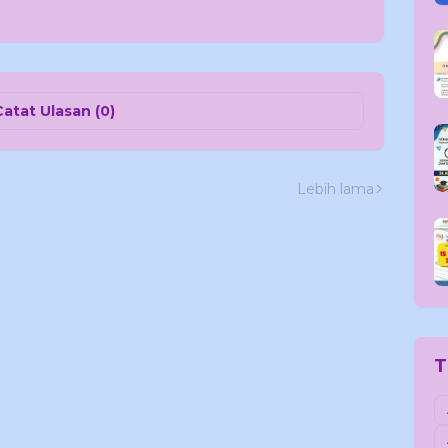
Catat Ulasan (0)
Lebih lama
T