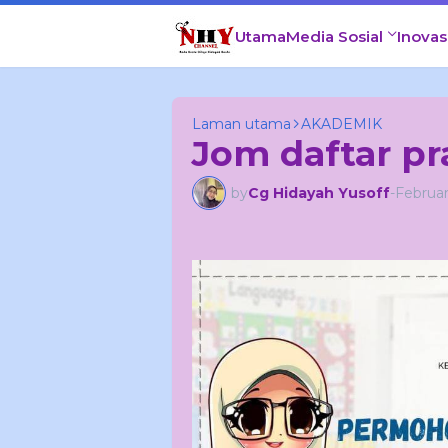
Utama
Media Sosial
Inovas
Selamat
Laman utama
AKADEMIK
Jom daftar pr
by
Cg Hidayah Yusoff
-
Februar