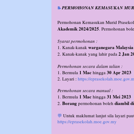
PERMOHONAN KEMASUKAN MURI
📝
Permohonan Kemasukan Murid Prasekol
Akademik 2024/2025
. Permohonan boleh
Syarat permohonan :
warganegara Malaysia
1. Kanak-kanak
2 Jan 2
2. Kanak-kanak yang lahir pada
Permohonan secara dalam talian :
1 Mac
30 Apr 2023
1. Bermula
hingga
2. Layari :
https://eprasekolah.moe.gov.
Permohonan secara manual :
1 Mac
31 Mei 2023
1. Bermula
hingga
Borang
diambil d
2.
permohonan boleh
💬
Untuk maklumat lanjut sila layari pau
https://eprasekolah.moe.gov.my