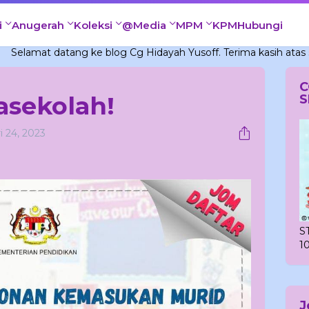
i
Anugerah
Koleksi
@Media
MPM
KPM
Hubungi
 datang ke blog Cg Hidayah Yusoff. Terima kasih atas sokongan
C
asekolah!
S
i 24, 2023
S
1
J