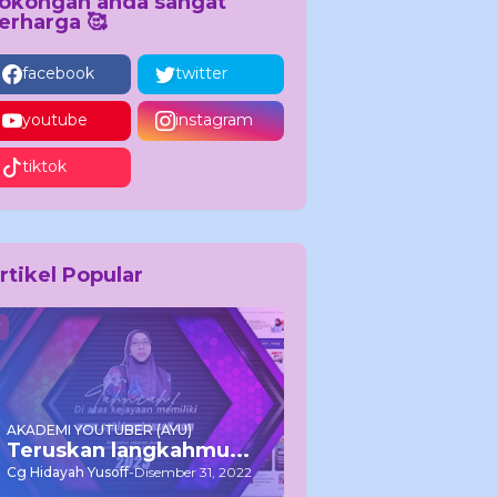
okongan anda sangat
erharga 🥰
facebook
twitter
youtube
instagram
tiktok
rtikel Popular
AKADEMI YOUTUBER (AYU)
Teruskan langkahmu...
Cg Hidayah Yusoff
-
Disember 31, 2022