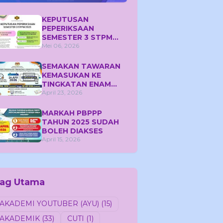
KEPUTUSAN
PEPERIKSAAN
SEMESTER 3 STPM
2025
Mei 06, 2026
SEMAKAN TAWARAN
KEMASUKAN KE
TINGKATAN ENAM
SEMESTER 1 TAHUN
April 23, 2026
2026
MARKAH PBPPP
TAHUN 2025 SUDAH
BOLEH DIAKSES
April 15, 2026
ag Utama
AKADEMI YOUTUBER (AYU)
(15)
AKADEMIK
(33)
CUTI
(1)