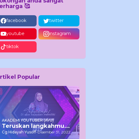
okongan anda sangat
erharga 🥰
facebook
twitter
youtube
instagram
tiktok
rtikel Popular
AKADEMI YOUTUBER (AYU)
Teruskan langkahmu...
Cg Hidayah Yusoff
-
Disember 31, 2022