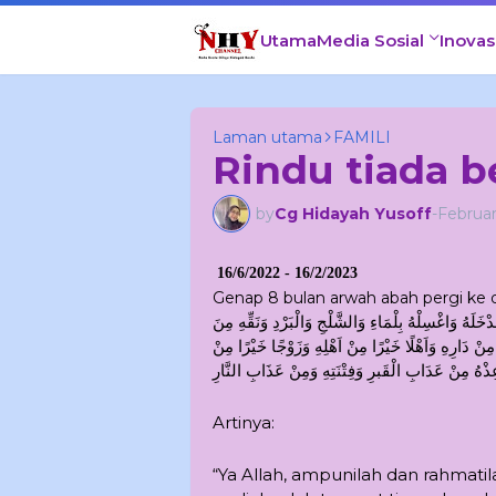
Utama
Media Sosial
Inovas
Laman utama
FAMILI
Rindu tiada 
by
Cg Hidayah Yusoff
-
Februar
16/6/2022 - 16/2/2023
Genap 8 bulan arwah abah pergi ke 
خَلَهُ وَاغْسِلْهُ بِلْمَاءِ وَالشَّلْجِ وَالْبَرْدِ وَنَقِّهِ مِنَ
ِنْ دَارِهِ وَاَهْلًا خَيْرًا مِنْ اَهْلِهِ وَزَوْجًا خَيْرًا مِنْ
عِذْهُ مِنْ عَدَابِ الْقَبرِ وَفِتْنَتِهِ وَمِنْ عَذَابِ النَّارِ
Artinya:
“Ya Allah, ampunilah dan rahmatil