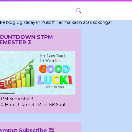
g Hidayah Yusoff. Terima kasih atas sokongan.Semoga bermanfa
OUNTDOWN STPM
EMESTER 3
TPM Semester 3 :
00 Hari 13 Jam 31 Minit 57 Saat
emput Subscribe 🥰