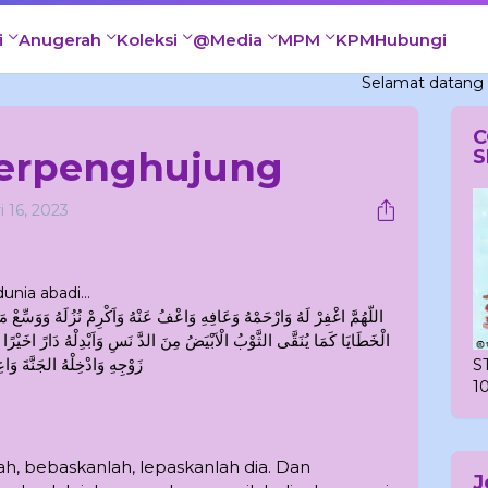
i
Anugerah
Koleksi
@Media
MPM
KPM
Hubungi
Selamat datang ke blog C
C
berpenghujung
S
i 16, 2023
dunia abadi…
اللّهُمَّ اغْفِرْ لَهُ وَارْحَمْهُ وَعَافِهِ وَاعْفُ عَنْهُ وَاَكْرِمْ نُزُلَهُ وَوَسِّعْ مَدْ
الْخَطَايَا كَمَا يُنَقَّى الثَّوْبُ الْاَبْيَضُ مِنَ الدَّ نَسِ وَاَبْدِلْهُ دَارً اخَيْرًا م
زَوْجِهِ وَادْخِلْهُ الجَنَّةَ وَا
S
1
ah, bebaskanlah, lepaskanlah dia. Dan
J