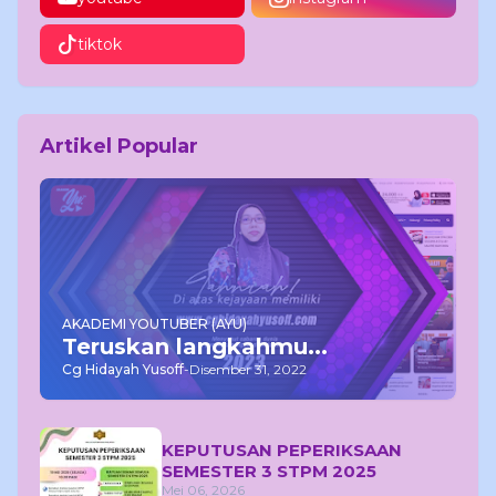
tiktok
Artikel Popular
AKADEMI YOUTUBER (AYU)
Teruskan langkahmu...
Cg Hidayah Yusoff
-
Disember 31, 2022
KEPUTUSAN PEPERIKSAAN
SEMESTER 3 STPM 2025
Mei 06, 2026