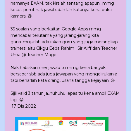
namanya EXAM, tak kiralah tentang apapun...mmg
kecut perut nak jawab..dah lah katanya kena buka
kamera..😅
35 soalan yang berkaitan Google Apps mmg
mencabar terutama yang jarang-jarang kita
guna..mujurlah ada rakan guru yang juga merangkap
trainers iaitu Cikgu Eeda Rahim , Sir Aliff dan Teacher
Uma @ Teacher Mage.
Nak habiskan menjawab tu mmg kena banyak
bersabar sbb ada juga jawapan yang mengelirukan☺️
tapi benarlah kata orang, usaha tangga kejayaan..😘
Sijil valid 3 tahun ja..huhuhu lepas tu kena ambil EXAM
lagi..😁
17 Dis 2022