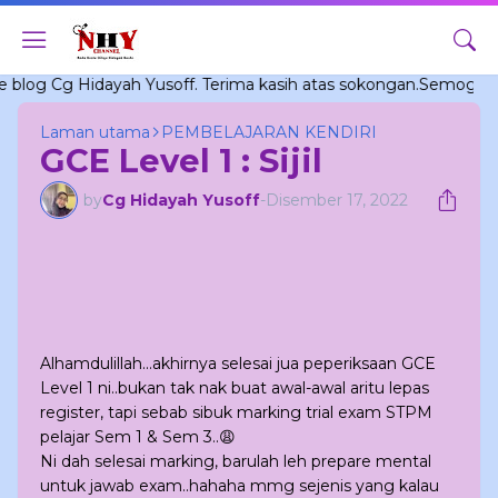
 Cg Hidayah Yusoff. Terima kasih atas sokongan.Semoga berman
Laman utama
PEMBELAJARAN KENDIRI
GCE Level 1 : Sijil
by
Cg Hidayah Yusoff
-
Disember 17, 2022
Alhamdulillah...akhirnya selesai jua peperiksaan GCE
Level 1 ni..bukan tak nak buat awal-awal aritu lepas
register, tapi sebab sibuk marking trial exam STPM
pelajar Sem 1 & Sem 3..😩
Ni dah selesai marking, barulah leh prepare mental
untuk jawab exam..hahaha mmg sejenis yang kalau