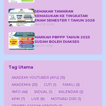
SEMAKAN TAWARAN
KEMASUKAN KE TINGKATAN
ENAM SEMESTER 1 TAHUN 2026
April 23, 2026
MARKAH PBPPP TAHUN 2025
SUDAH BOLEH DIAKSES
April 15, 2026
Tag Utama
AKADEMI YOUTUBER (AYU)
(15)
AKADEMIK
(33)
CUTI
(1)
FAMILI
(3)
INFO
(46)
JADUAL
(1)
KALENDAR
(2)
KPM
(7)
LIVE
(8)
MOTIVASI DIRI
(1)
PEMBELAJARAN KENDIRI
(6)